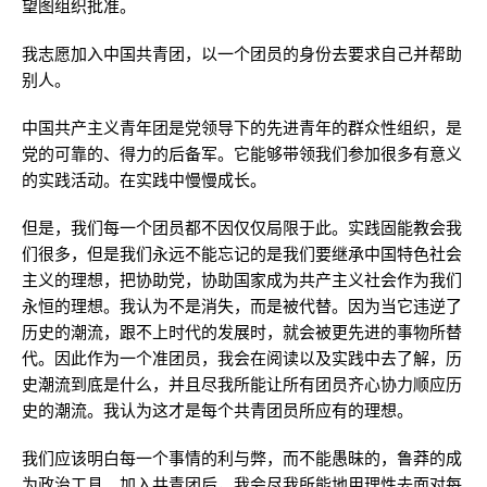
望图组织批准。
我志愿加入中国共青团，以一个团员的身份去要求自己并帮助
别人。
中国共产主义青年团是党领导下的先进青年的群众性组织，是
党的可靠的、得力的后备军。它能够带领我们参加很多有意义
的实践活动。在实践中慢慢成长。
但是，我们每一个团员都不因仅仅局限于此。实践固能教会我
们很多，但是我们永远不能忘记的是我们要继承中国特色社会
主义的理想，把协助党，协助国家成为共产主义社会作为我们
永恒的理想。我认为不是消失，而是被代替。因为当它违逆了
历史的潮流，跟不上时代的发展时，就会被更先进的事物所替
代。因此作为一个准团员，我会在阅读以及实践中去了解，历
史潮流到底是什么，并且尽我所能让所有团员齐心协力顺应历
史的潮流。我认为这才是每个共青团员所应有的理想。
我们应该明白每一个事情的利与弊，而不能愚昧的，鲁莽的成
为政治工具。加入共青团后，我会尽我所能地用理性去面对每