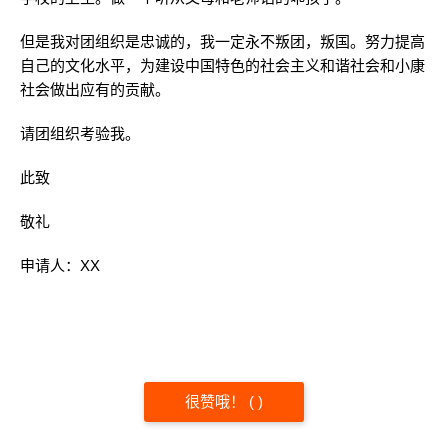
但是我对团组织是忠诚的，我一定永不叛团，叛国。努力提高
自己的文化水平，为建设中国特色的社会主义和谐社会和小康
社会做出应有的贡献。
请团组织考验我。
此致
敬礼
申请人：XX
很赞哦！
(
)