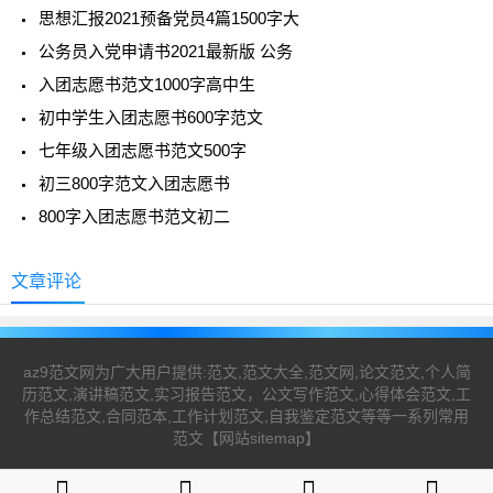
思想汇报2021预备党员4篇1500字大
公务员入党申请书2021最新版 公务
入团志愿书范文1000字高中生
初中学生入团志愿书600字范文
七年级入团志愿书范文500字
初三800字范文入团志愿书
800字入团志愿书范文初二
文章评论
az9范文网为广大用户提供:范文,范文大全,范文网,论文范文,个人简
历范文,演讲稿范文,实习报告范文，公文写作范文,心得体会范文,工
作总结范文,合同范本,工作计划范文,自我鉴定范文等等一系列常用
范文【
网站sitemap
】